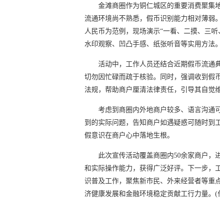
金滩商圈作为铜仁城区的重要消费聚集
流通环境尚不熟悉，假币识别能力相对薄弱
人民币为范例，现场演示“一看、二摸、三听
水印观察、凹凸手感、纸张听音等实用方法
活动中，工作人员还结合近期假币流通
切勿因忙碌而疏于核验。同时，强调收到假
法规，帮助商户厘清法律责任，引导其自觉
考虑到商圈内外地商户较多、语言沟通
到的实际问题，告知商户如遇疑惑可随时到
假意识在商户心中落地生根。
此次宣传活动覆盖商圈内50余家商户，
和实际操作能力，获得广泛好评。下一步，
识普及工作，聚焦新市民、外来经营者等重
济健康发展和金融环境稳定贡献工行力量。(