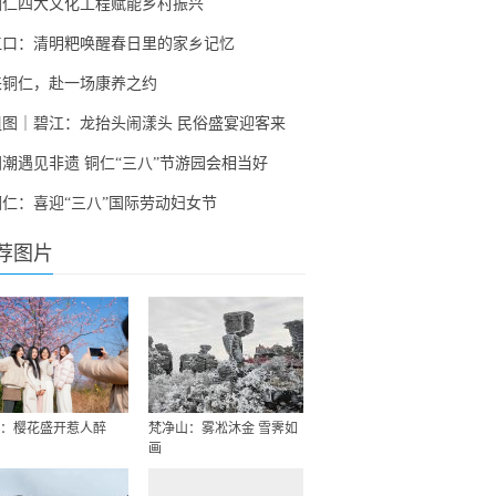
铜仁四大文化工程赋能乡村振兴
江口：清明粑唤醒春日里的家乡记忆
来铜仁，赴一场康养之约
组图｜碧江：龙抬头闹漾头 民俗盛宴迎客来
国潮遇见非遗 铜仁“三八”节游园会相当好
铜仁：喜迎“三八”国际劳动妇女节
荐图片
：樱花盛开惹人醉
梵净山：雾凇沐金 雪霁如
画