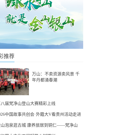
彩推荐
万山：不卖资源卖风景 千
年丹都涌春潮
第八届梵净山登山大赛精彩上线
2026中国故事共创会·外籍大V看贵州活动走进
登山泡泉逛古城 康养旅居到铜仁——梵净山