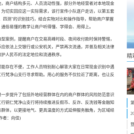
地，商户结构多元、人员流动性强，部分外地经营者对本地现金
。为切实回应这一实际需求，该行宣传小队逐户走访，以第五套
、四测”的识别技巧，结合实物对比和操作指导，帮助商户掌握
。通俗易懂的教学让商户听得懂、学得会、用得上。
典型案例，提醒商户在交易高峰时段、夜间收付款时保持警惕，
币应依法上交银行或公安机关，严禁再次流通，并普及相关法律
维护人民币的法定地位和流通秩序。
精
可能存在不便，工作人员特别耐心解答大家在日常现金识别中遇
工行梵净山支行寻求帮助。用心的服务不仅拉近了距离，也让反
进一步提升了包括外地经营群体在内的商户群体的风险防范意识
工行铜仁梵净山支行将持续推进反假币、反诈、反洗钱等金融知
点群体，以更接地气、更具温度的方式延伸服务触角，为区域经
作者：向佳)