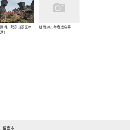
期间，梵净山景区年
组图|2026年春运启幕
满！
留言本