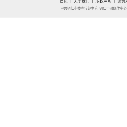
首页
|
关于我们
|
版权声明
|
免责
中共铜仁市委宣传部主管 铜仁市融媒体中心承办 Copyright 