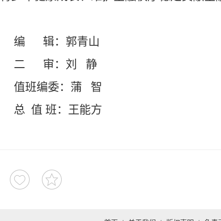
编 辑：郭青山
二 审：刘 静
值班编委：蒲 智
总 值 班：王能方