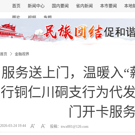
首页
新闻中心
国内要闻
省内新闻
本市要闻
本地
图片
视频
专题
首页
金融视界
服务送上门，温暖入“
行铜仁川硐支行为代
门开卡服
2026-03-24 19:44
投稿：trwz001@126.com