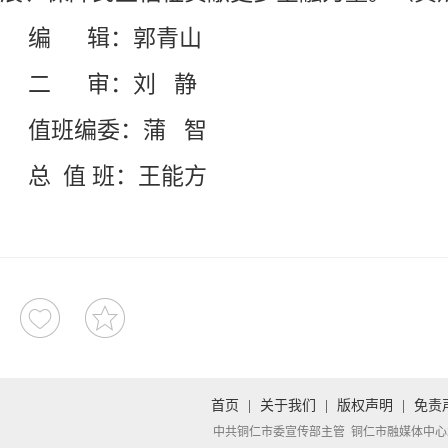
编 辑：郭青山
二 审：刘 静
值班编委：蒲 智
总 值 班：王能方
首页
|
关于我们
|
版权声明
|
免责
中共铜仁市委宣传部主管 铜仁市融媒体中心承办 Copyright 