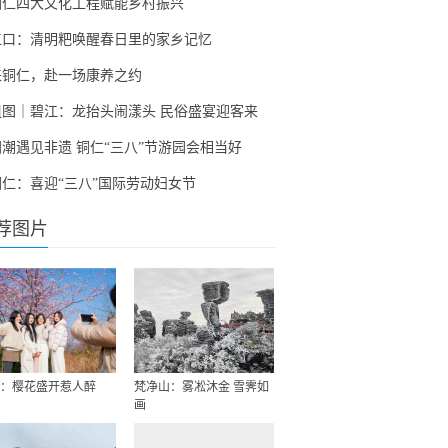
铜仁四大文化工程赋能乡村振兴
江口：清明粑唤醒春日里的家乡记忆
来铜仁，赴一场康养之约
组图｜碧江：龙抬头闹漾头 民俗盛宴迎客来
国潮遇见非遗 铜仁“三八”节游园会相当好
铜仁：喜迎“三八”国际劳动妇女节
荐图片
：樱花盛开惹人醉
梵净山：雾凇沐金 雪霁如
画