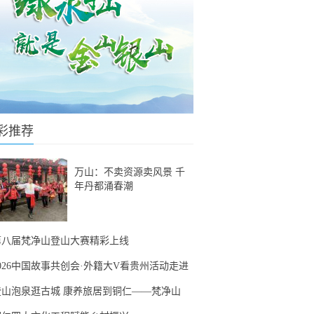
彩推荐
万山：不卖资源卖风景 千
年丹都涌春潮
第八届梵净山登山大赛精彩上线
2026中国故事共创会·外籍大V看贵州活动走进
登山泡泉逛古城 康养旅居到铜仁——梵净山