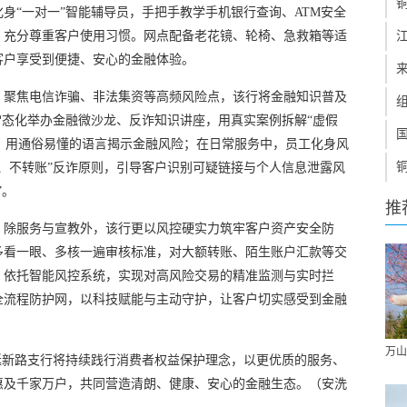
身“一对一”智能辅导员，手把手教学手机银行查询、ATM安全
，充分尊重客户使用习惯。网点配备老花镜、轮椅、急救箱等适
客户享受到便捷、安心的金融体验。
。聚焦电信诈骗、非法集资等高频风险点，该行将金融知识普及
常态化举办金融微沙龙、反诈知识讲座，用真实案例拆解“虚假
骗局，用通俗易懂的语言揭示金融风险；在日常服务中，员工化身风
、不转账”反诈原则，引导客户识别可疑链接与个人信息泄露风
”。
推
。除服务与宣教外，该行更以风控硬实力筑牢客户资产安全防
多看一眼、多核一遍审核标准，对大额转账、陌生账户汇款等交
。依托智能风控系统，实现对高风险交易的精准监测与实时拦
全流程防护网，以科技赋能与主动守护，让客户切实感受到金融
万山
仁延新路支行将持续践行消费者权益保护理念，以更优质的服务、
惠及千家万户，共同营造清朗、健康、安心的金融生态。（安洗