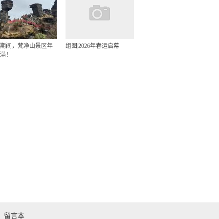
期间，梵净山景区年
组图|2026年春运启幕
满！
留言本