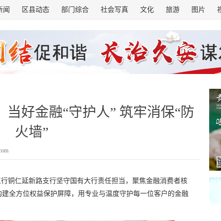
新闻
区县动态
部门综合
社会写真
文化
旅游
图片
当好金融“守护人” 筑牢消保“防
火墙”
.com
间，工行铜仁延新路支行坚守国有大行责任担当，聚焦金融消费者核
构建全方位权益保护屏障，用专业与温度守护每一位客户的金融