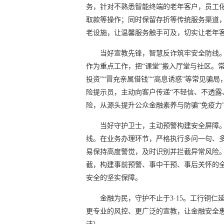
务，针对不熟悉智能终端的老年客户，员工化
取款等操作；同时保留存折等传统服务渠道
老设施，让温馨服务触手可及，切实让老年
当好宣教先锋，智慧反诈筑牢安全防线
作为重点工作，把“课堂”搬入厅堂与社区。
投资”“冒充亲属借钱”“高息诱惑”等常见
险提示员，主动向客户传递“不轻信、不透露
险，从源头提升公众金融素养与防骗“免疫力
当好守护卫士，主动预警构建安全屏障
线。在业务办理环节，严格执行多问一句、
易保持高度警觉，及时识别并拦截异常风险
截，构建事前预警、事中干预、事后关怀的
安全的坚实保障。
金融为民，守护不止于3·15。工行铜
更专业的风控、更广泛的宣教，让金融安全