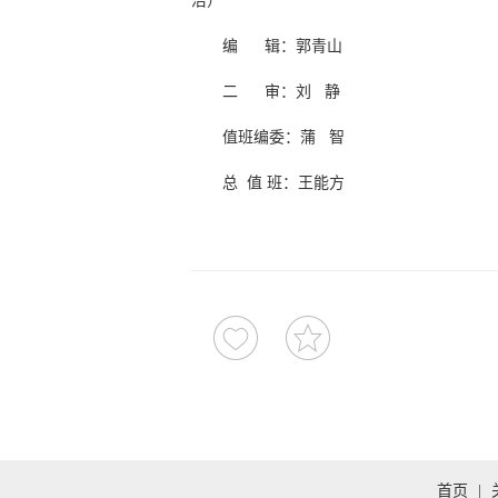
洁）
编 辑：郭青山
二 审：刘 静
值班编委：蒲 智
总 值 班：王能方
首页
|