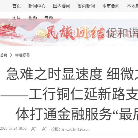
首页
新闻中心
国内要闻
省内新闻
本市要闻
本地
图片
视频
专题
首页
金融视界
急难之时显速度 细微
——工行铜仁延新路
体打通金融服务“最
2026-03-24 19:56
投稿：trwz001@126.com