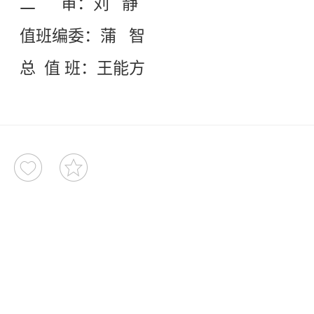
二 审：刘 静
值班编委：蒲 智
总 值 班：王能方