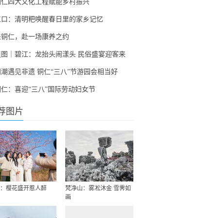
铜仁四大文化工程赋能乡村振兴
江口：清明粑唤醒春日里的家乡记忆
来铜仁，赴一场康养之约
组图｜碧江：龙抬头闹漾头 民俗盛宴迎客来
国潮遇见非遗 铜仁“三八”节游园会相当好
铜仁：喜迎“三八”国际劳动妇女节
荐图片
：樱花盛开惹人醉
梵净山：雾凇沐金 雪霁如
画