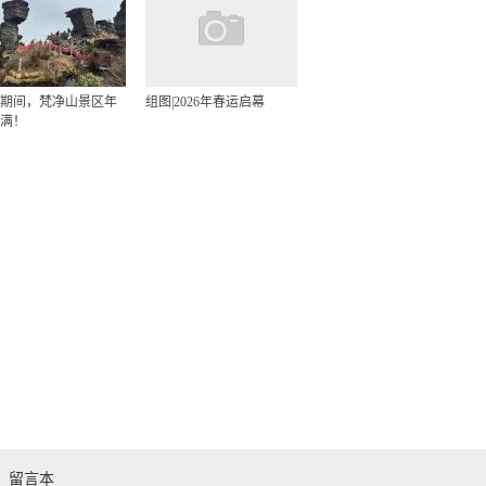
期间，梵净山景区年
组图|2026年春运启幕
满！
留言本