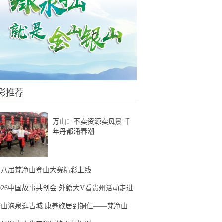
彩推荐
万山：不卖资源卖风景 千
年丹都涌春潮
第八届梵净山登山大赛精彩上线
2026中国故事共创会·外籍大V看贵州活动走进
登山泡泉逛古城 康养旅居到铜仁——梵净山