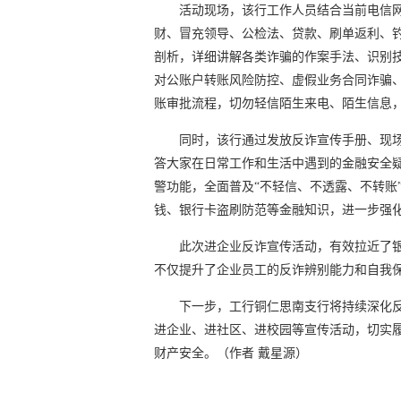
活动现场，该行工作人员结合当前电信
财、冒充领导、公检法、贷款、刷单返利、
剖析，详细讲解各类诈骗的作案手法、识别
对公账户转账风险防控、虚假业务合同诈骗
账审批流程，切勿轻信陌生来电、陌生信息
同时，该行通过发放反诈宣传手册、现
答大家在日常工作和生活中遇到的金融安全疑
警功能，全面普及“不轻信、不透露、不转账
钱、银行卡盗刷防范等金融知识，进一步强
此次进企业反诈宣传活动，有效拉近了
不仅提升了企业员工的反诈辨别能力和自我
下一步，工行铜仁思南支行将持续深化
进企业、进社区、进校园等宣传活动，切实
财产安全。（作者 戴星源）