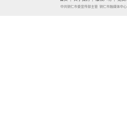
中共铜仁市委宣传部主管 铜仁市融媒体中心承办 Copyright 