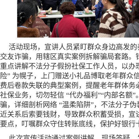
活动现场，宣讲人员紧盯群众身边高发的
交友诈骗，用辖区真实案例拆解骗局套路。
重点讲解不法分子假扮社保工作人员，以办理
险” 为幌子，上门赠送小礼品博取老年群众
费后卷款失联的典型案例，提醒老年群体务
社保业务，切勿轻信 “代办福利”“内部名额
骗，详细剖析网络 “温柔陷阱”，不法分子
近关系后索要钱财，导致群众积蓄受损，宣
要点，叮嘱群众守住转账底线，保护好银行
此次宣传活动通过案例讲解、现场答疑、