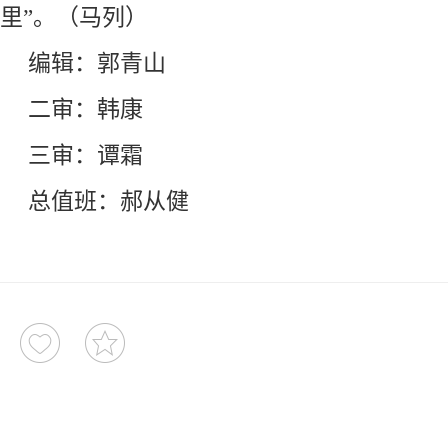
里”。（马列）
编辑：郭青山
二审：韩康
三审：谭霜
总值班：郝从健