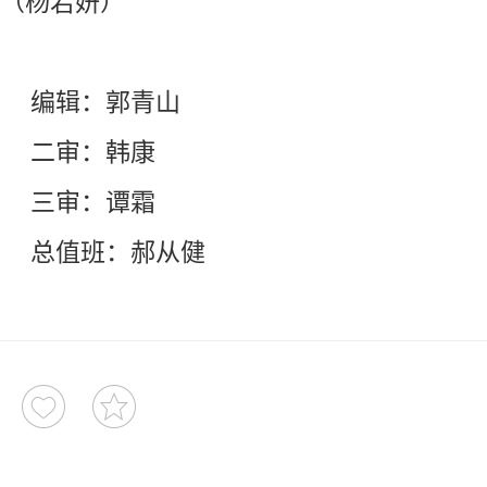
（杨若妍）
编辑：郭青山
二审：韩康
三审：谭霜
总值班：郝从健