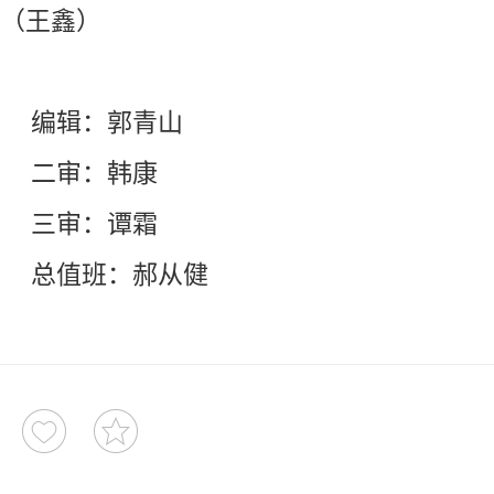
（王鑫）
编辑：郭青山
二审：韩康
三审：谭霜
总值班：郝从健