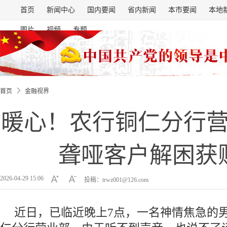
首页
新闻中心
国内要闻
省内新闻
本市要闻
本地
图片
视频
专题
首页
金融视界
暖心！农行铜仁分行
聋哑客户解困获
2026-04-29 15:06
投稿：trwz001@126.com
近日，已临近晚上7点，一名神情焦急的