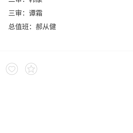
三审：谭霜
总值班：郝从健