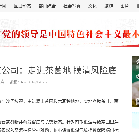
新闻
区县动态
部门综合
社会写真
文化
旅游
图片
公司：走进茶菌地 摸清风险底
投稿：trwz001@126.com
前往沙子坡镇，走进满山茶园和木耳种植地，实地查勘茶叶、菌
察看茶树新芽萌发密度与长势状态。针对前期低温导致茶园出芽
茶农深入交流种植管护难题，耐心讲解低温气象指数保险赔付标