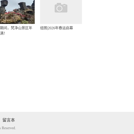
期间，梵净山景区年
组图|2026年春运启幕
满！
留言本
eserved.