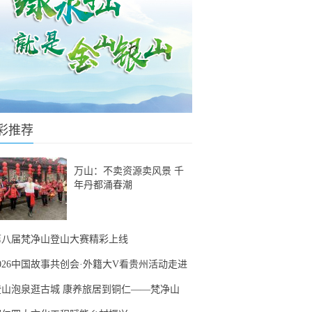
彩推荐
万山：不卖资源卖风景 千
年丹都涌春潮
第八届梵净山登山大赛精彩上线
2026中国故事共创会·外籍大V看贵州活动走进
登山泡泉逛古城 康养旅居到铜仁——梵净山