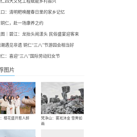
铜仁四大文化工程赋能乡村振兴
江口：清明粑唤醒春日里的家乡记忆
来铜仁，赴一场康养之约
组图｜碧江：龙抬头闹漾头 民俗盛宴迎客来
国潮遇见非遗 铜仁“三八”节游园会相当好
铜仁：喜迎“三八”国际劳动妇女节
荐图片
：樱花盛开惹人醉
梵净山：雾凇沐金 雪霁如
画