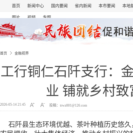
首页
新闻中心
国内要闻
省内新闻
本市要闻
本地
图片
视频
专题
首页
金融视界
工行铜仁石阡支行：
业 铺就乡村致
2026-05-14 21:45
投稿：trwz001@126.com
石阡县生态环境优越、茶叶种植历史悠久