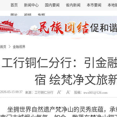
首页
新闻中心
国内要闻
省内新闻
本市要闻
本地
图片
视频
专题
首页
金融视界
工行铜仁分行：引金融
宿 绘梵净文旅
2026-05-15 09:37
来源：工行铜仁分行
投稿：trwz001@126.com
坐拥世界自然遗产梵净山的灵秀底蕴，承