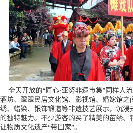
全天开放的“匠心·亚努非遗市集”同样人
酒坊、翠翠民居文化馆、影视馆、婚嫁馆之
绣、蜡染、银饰锻造等非遗技艺展示，沉浸
的独特魅力。不少游客购买了精美的苗绣、
让物质文化遗产“带回家”。