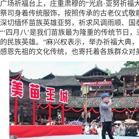
广场祈福台上，庄重肃穆的“光启·亚努祈福
祭司身着传统服饰，按照传承的古老仪式敬
深切缅怀苗族英雄亚努，祈求风调雨顺、国
“‘四月八’是我们苗族最为隆重的传统节日
的民族英雄。”麻兴权表示，举办祈福大典
感恩先祖的文化传统，也寄托着各族群众对