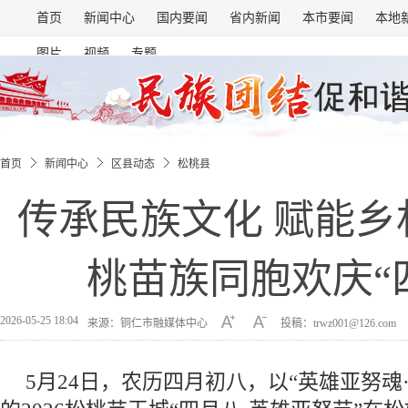
首页
新闻中心
国内要闻
省内新闻
本市要闻
本地
图片
视频
专题
首页
新闻中心
区县动态
松桃县
传承民族文化 赋能乡
桃苗族同胞欢庆“
2026-05-25 18:04
来源：铜仁市融媒体中心
投稿：trwz001@126.com
5月24日，农历四月初八，以“英雄亚努魂