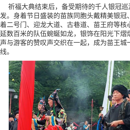
祈福大典结束后，备受期待的千人银冠巡
发。身着节日盛装的苗族同胞头戴精美银冠
着二号门、迎龙大道、古巷道、苗王府等核
延数百米的队伍蜿蜒如龙，银饰在阳光下熠
声与游客的赞叹声交织在一起，成为苗王城
线。