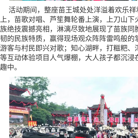
活动期间，整座苗王城处处洋溢着欢乐祥
上，苗歌对唱、芦笙舞轮番上演，上刀山下
族绝技震撼亮相，淋漓尽致地展现了苗族同
韧的民族特质，赢得现场观众阵阵雷鸣般的
游客与村民即兴对歌；知心湖畔，打糍粑、
等互动体验项目人气爆棚，大人孩子都沉浸
趣中。