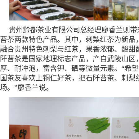
贵州黔都茶业有限公司总经理廖香兰则带
苔茶两款特色产品。其中，刺梨红茶为新品
融合贵州特色刺梨与红茶，果香浓郁、酸甜
阡苔茶是国家地理标志产品，产自武陵山区
厚、耐冲泡，富含钾、硒等微量元素。“希
国茶友喜欢上铜仁好茶，把石阡苔茶、刺梨
场。”廖香兰说。