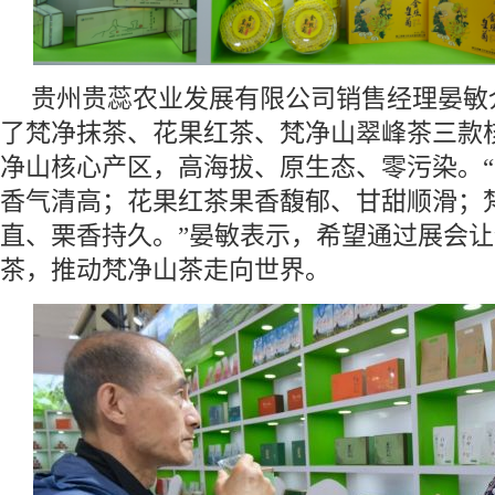
贵州贵蕊农业发展有限公司销售经理晏敏
了梵净抹茶、花果红茶、梵净山翠峰茶三款
净山核心产区，高海拔、原生态、零污染。
香气清高；花果红茶果香馥郁、甘甜顺滑；
直、栗香持久。”晏敏表示，希望通过展会
茶，推动梵净山茶走向世界。