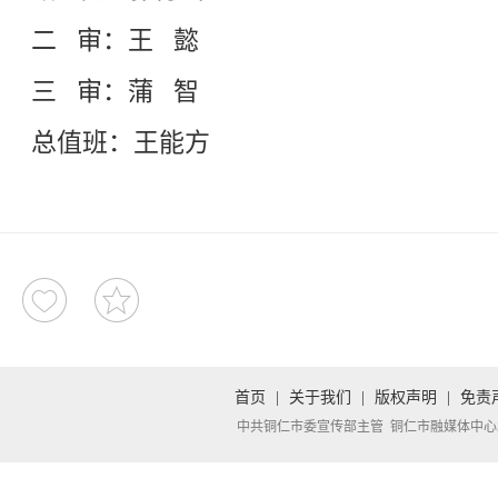
二 审：王 懿
三 审：蒲 智
总值班：王能方
首页
|
关于我们
|
版权声明
|
免责
中共铜仁市委宣传部主管 铜仁市融媒体中心承办 Copyright 