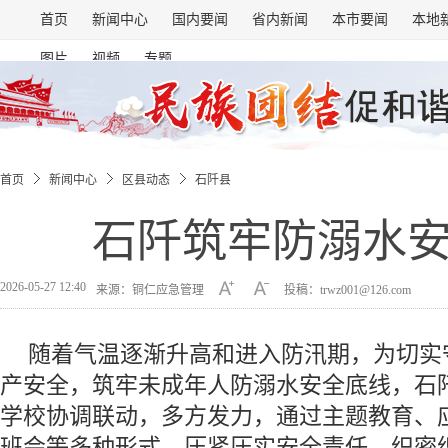
首页
新闻中心
国内要闻
省内新闻
本市要闻
本地
图片
视频
专题
首页
新闻中心
区县动态
石阡县
石阡筑牢防溺水
2026-05-27 12:40
来源：铜仁应急管理
投稿：trwz001@126.com
随着气温逐渐升高和进入防汛期，为切实
产安全，筑牢未成年人防溺水安全底线，石
学校协调联动，多方发力，通过主题教育、
班会等多种形式，压紧压实安全责任，织密