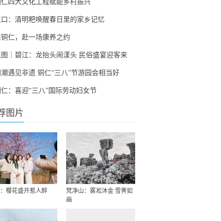
铜仁四大文化工程赋能乡村振兴
江口：清明粑唤醒春日里的家乡记忆
来铜仁，赴一场康养之约
组图｜碧江：龙抬头闹漾头 民俗盛宴迎客来
国潮遇见非遗 铜仁“三八”节游园会相当好
铜仁：喜迎“三八”国际劳动妇女节
荐图片
：樱花盛开惹人醉
梵净山：雾凇沐金 雪霁如
画