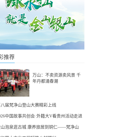
彩推荐
万山：不卖资源卖风景 千
年丹都涌春潮
第八届梵净山登山大赛精彩上线
2026中国故事共创会·外籍大V看贵州活动走进
登山泡泉逛古城 康养旅居到铜仁——梵净山