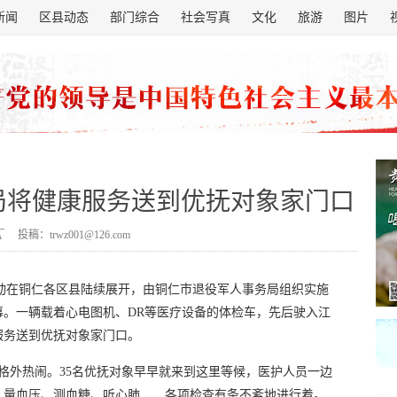
新闻
区县动态
部门综合
社会写真
文化
旅游
图片
局将健康服务送到优抚对象家门口
投稿：trwz001@126.com
活动在铜仁各区县陆续展开，由铜仁市退役军人事务局组织实施
帷幕。一辆载着心电图机、DR等医疗设备的体检车，先后驶入江
服务送到优抚对象家门口。
里格外热闹。35名优抚对象早早就来到这里等候，医护人员一边
。量血压、测血糖、听心肺……各项检查有条不紊地进行着。