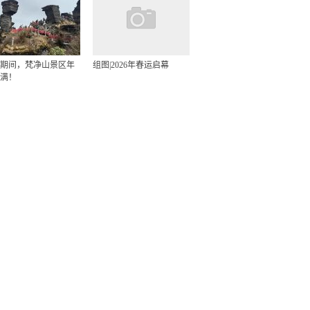
期间，梵净山景区年
组图|2026年春运启幕
满！