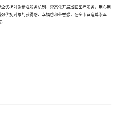
健全优抚对象精准服务机制，常态化开展巡回医疗服务，用心用
增强优抚对象的获得感、幸福感和荣誉感，在全市营造尊崇军
豪）