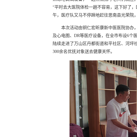
“平时去大医院体检一趟不容易，这下好了，
午，医疗队又马不停蹄地赶往思南县光荣院，
本次活动由铜仁宏昕康新中医医院协办，
及心电图、DR等医疗设备，在全市布设6个
陆续走进了万山区丹都街道和平社区、河坪
300余名优抚对象送去健康关怀。