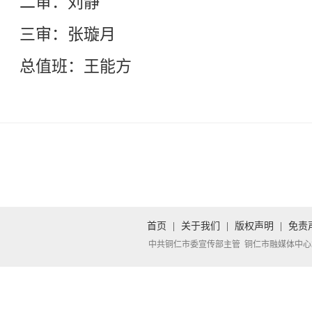
二审：刘静
三审：张璇月
总值班：王能方
首页
|
关于我们
|
版权声明
|
免责
中共铜仁市委宣传部主管 铜仁市融媒体中心承办 Copyright 