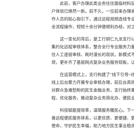
此前，客户办理此类业务往往面临材料
户体验已焕然一新。前不久，一位前来办理
作人员的贴心指引下，通过远程视频连线专
全流程操作，短短十余分钟便顺利办结，对
这一变化的背后，是工行铜仁九龙支行
集约化远程审核体系，整合全行专业服务力
往人工逐层审核、耗时漫长的现状。新模式
烦，更补齐了基层网点复杂业务服务短板，
在运营模式上，支行构建了“线下引导+
线上后台聚力开展专业审核办理，前后台高
对群众急难愁盼的民生金融业务，支行始终
程、优化服务，推动复杂业务简化办、便民
科技赋能提效率，温情服务暖民心。下
善远程便民服务体系，以更优质、更便捷、
使命，守护民生幸福，助力地方民生事业稳