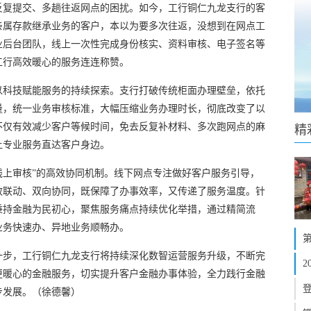
反复提交、多趟往返网点的困扰。如今，工行铜仁九龙支行的客
亲属存款继承业务的客户，本以为要多次往返，没想到在网点工
业后台团队，线上一次性完成身份核实、资料审核、电子签名等
工行高效暖心的服务连连称赞。
以科技赋能服务的持续探索。支行打破传统柜面办理壁垒，依托
量，统一业务审核标准，大幅压缩业务办理时长，彻底改变了以
不仅有效减少客户等候时间，免去反复补材料、多次跑网点的麻
精
让专业服务直达客户身边。
线上审核”的高效协同机制。线下网点专注做好客户服务引导，
效联动、双向协同，既保障了办事效率，又传递了服务温度。针
秉持金融为民初心，聚焦服务痛点持续优化举措，通过精简流
业务快速办、异地业务顺畅办。
一步，工行铜仁九龙支行将持续深化数智运营服务升级，不断完
更暖心的金融服务，切实提升客户金融办事体验，全力践行金融
步发展。（徐德馨）