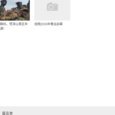
期间，梵净山景区年
组图|2026年春运启幕
满！
留言本