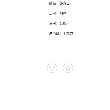
编辑：郭青山
二审：刘静
三审：张璇月
总值班：王能方