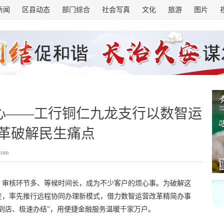
新闻
区县动态
部门综合
社会写真
文化
旅游
图片
心——工行铜仁九龙支行以数智运
革破解民生痛点
.com
、审核环节多、等候时间长，成为不少客户的烦心事。为破解这
变，率先推行远程协同办理新模式，借力数智运营改革精简办事
到店、极速办结”，用便捷金融服务温暖千家万户。