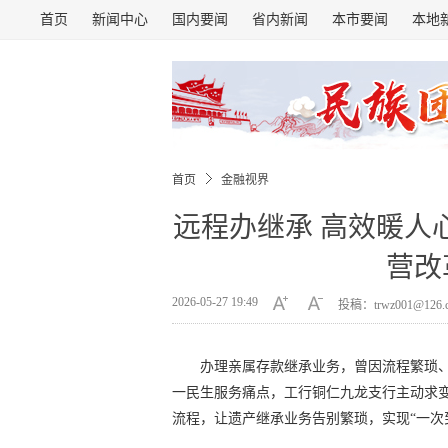
首页
新闻中心
国内要闻
省内新闻
本市要闻
本地
首页
金融视界
远程办继承 高效暖人
营改
2026-05-27 19:49
投稿：trwz001@126
办理亲属存款继承业务，曾因流程繁琐
一民生服务痛点，工行铜仁九龙支行主动求
流程，让遗产继承业务告别繁琐，实现“一次