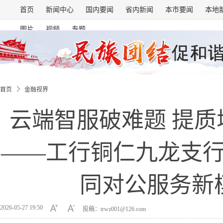
首页
新闻中心
国内要闻
省内新闻
本市要闻
本地
图片
视频
专题
首页
金融视界
云端智服破难题 提质
——工行铜仁九龙支
同对公服务新
2026-05-27 19:50
投稿：trwz001@126.com