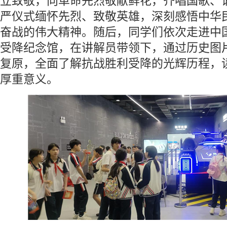
立致敬，向革命先烈敬献鲜花，齐唱国歌、
严仪式缅怀先烈、致敬英雄，深刻感悟中华
奋战的伟大精神。随后，同学们依次走进中
受降纪念馆，在讲解员带领下，通过历史图
复原，全面了解抗战胜利受降的光辉历程，读
厚重意义。