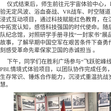
仪式结束后，师生前往元宇宙体验中心，
验无定风波、浴血奋战、VR战车、时空隧
浸式互动项目，通过科技赋能红色教育，在
中拓宽认知，感悟科技强国的时代使命。随
队纪念馆，对照研学手册寻找“一封家书”展
故事，了解早期中国空军在艰苦条件下奋勇
刻感受革命先辈保家卫国的赤诚担当 。
下午，同学们在胜利广场参与“飞跃驼峰线
PBL情境式体验项目，以团队协作完成任务
生存常识、锤炼合作能力，沉浸式重温抗战
慧。