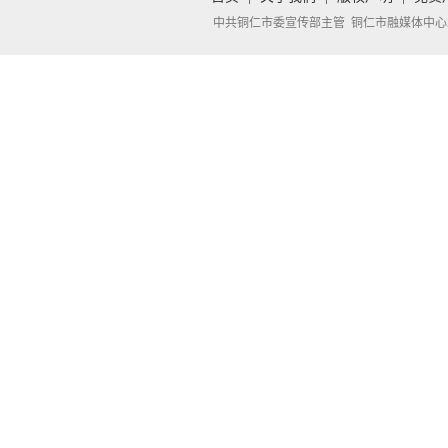
中共铜仁市委宣传部主管 铜仁市融媒体中心承办 Copyright 