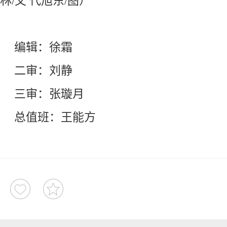
林/文 代旭东/图）
编辑：徐霜
二审：刘静
三审：张璇月
总值班：王能方