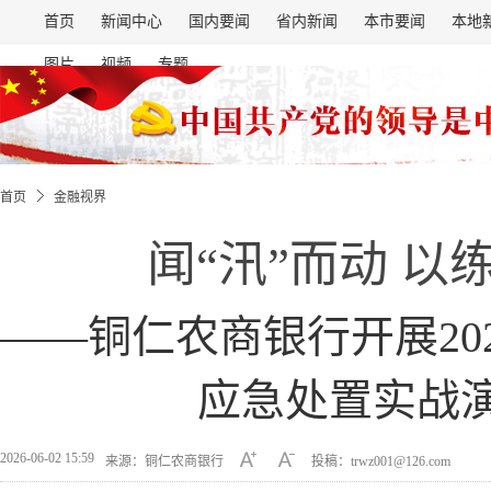
首页
新闻中心
国内要闻
省内新闻
本市要闻
本地
图片
视频
专题
首页
金融视界
闻“汛”而动 以
——铜仁农商银行开展20
应急处置实战
2026-06-02 15:59
来源：铜仁农商银行
投稿：trwz001@126.com