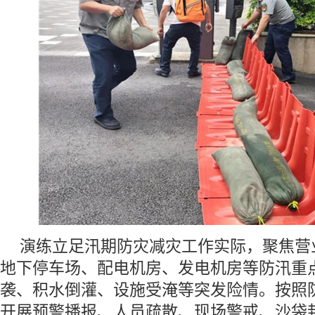
演练立足汛期防灾减灾工作实际，聚焦营
地下停车场、配电机房、发电机房等防汛重
袭、积水倒灌、设施受淹等突发险情。按照
开展预警播报、人员疏散、现场警戒、沙袋