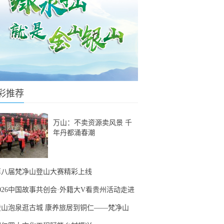
彩推荐
万山：不卖资源卖风景 千
年丹都涌春潮
第八届梵净山登山大赛精彩上线
2026中国故事共创会·外籍大V看贵州活动走进
登山泡泉逛古城 康养旅居到铜仁——梵净山