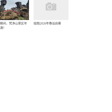
期间，梵净山景区年
组图|2026年春运启幕
满！