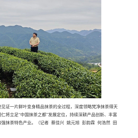
整见证一片鲜叶变身精品抹茶的全过程，深度领略梵净抹茶得天
仁将立足“中国抹茶之都”发展定位，持续深耕产品创新、丰富
强抹茶特色产业。（记者 蔡佳兴 姚元旭 彭韵霖 何浩然 田