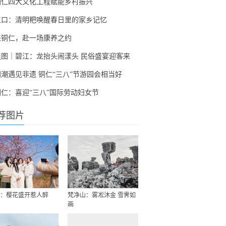
铜仁四大文化工程赋能乡村振兴
江口：清明粑唤醒春日里的家乡记忆
来铜仁，赴一场康养之约
组图｜碧江：龙抬头闹漾头 民俗盛宴迎客来
国潮遇见非遗 铜仁“三八”节游园会相当好
铜仁：喜迎“三八”国际劳动妇女节
荐图片
：樱花盛开惹人醉
梵净山：雾凇沐金 雪霁如
画