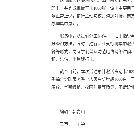
这项服务的顺利落地，源于前期的充分准
职卡，并完成批量开卡1050张，该卡主要
响正常上课，该行主动与校方沟通对接，商定利
办理集中激活。
服务中，队员们分工协作，手把手指导
账查询方法。同时，建行印江支行将集中激
答等形式，向同学们普及防范电信网络诈骗
租、出借、出售银行卡。
截至目前，本次活动累计激活资助卡102
季综合金融服务季个人客户新增超1000户
发放、学费缴纳、校园消费等场景，不断延
编辑：郭青山
二审：向丽华