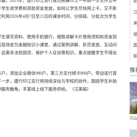
备。2025年，建行印江支行成功拓展印江一中高一学生开立中
用于学生退学费和资助资金发放。如何让学生尽快用上卡，又不影
用2026年4月7日至21日的课余时间，分班级、分批次为学生
学生填写资料、使用手机银行，细致讲解卡片使用须知和资金到
活现场变为金融知识小课堂，通过案例讲解、折页发放、互动问
、远离非法校园贷、保护个人征信等知识，重点提醒学生不得出
推
5户，添加企业微信980户，第三方支付绑卡800户，带动该行首
。下一步，建行印江支行将持续深化与学校的协作，围绕学生补助
伸服务触角，丰富线上线下服务供给。（汪美娟）
万山