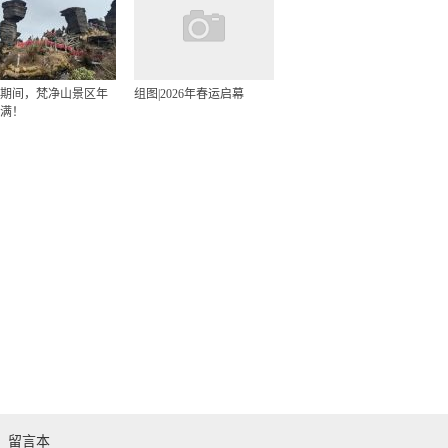
期间，梵净山景区年
组图|2026年春运启幕
满！
留言本