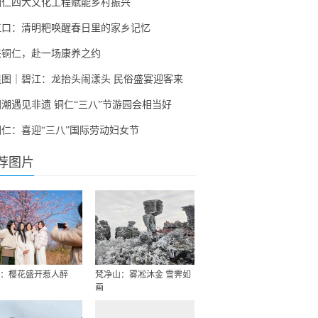
铜仁四大文化工程赋能乡村振兴
江口：清明粑唤醒春日里的家乡记忆
来铜仁，赴一场康养之约
组图｜碧江：龙抬头闹漾头 民俗盛宴迎客来
国潮遇见非遗 铜仁“三八”节游园会相当好
铜仁：喜迎“三八”国际劳动妇女节
荐图片
：樱花盛开惹人醉
梵净山：雾凇沐金 雪霁如
画