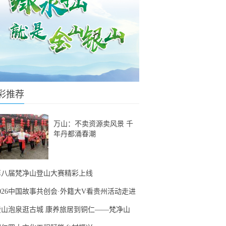
彩推荐
万山：不卖资源卖风景 千
年丹都涌春潮
第八届梵净山登山大赛精彩上线
2026中国故事共创会·外籍大V看贵州活动走进
登山泡泉逛古城 康养旅居到铜仁——梵净山