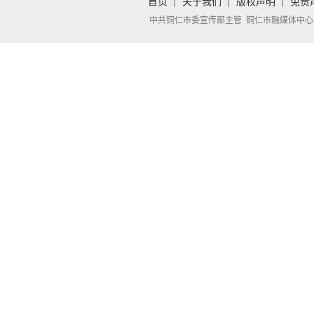
首页
|
关于我们
|
版权声明
|
免责
中共铜仁市委宣传部主管 铜仁市融媒体中心承办 Copyright 