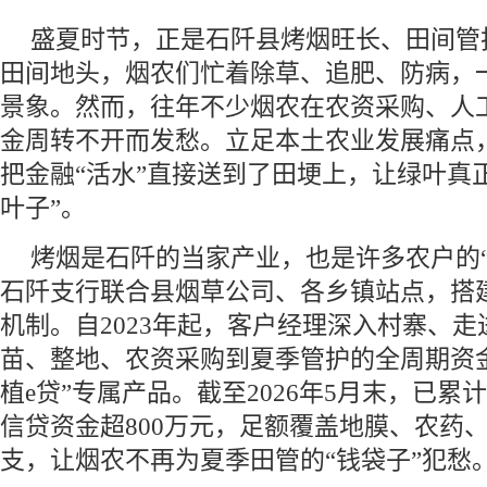
盛夏时节，正是石阡县烤烟旺长、田间管
田间地头，烟农们忙着除草、追肥、防病，
景象。然而，往年不少烟农在农资采购、人
金周转不开而发愁。立足本土农业发展痛点
把金融“活水”直接送到了田埂上，让绿叶真
叶子”。
烤烟是石阡的当家产业，也是许多农户的“
石阡支行联合县烟草公司、各乡镇站点，搭建
机制。自2023年起，客户经理深入村寨、
苗、整地、农资采购到夏季管护的全周期资
植e贷”专属产品。截至2026年5月末，已累
信贷资金超800万元，足额覆盖地膜、农药
支，让烟农不再为夏季田管的“钱袋子”犯愁