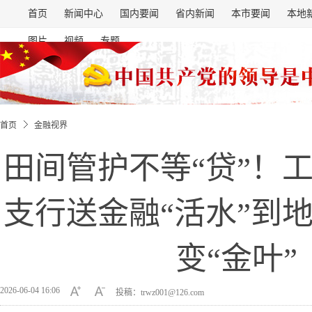
首页
新闻中心
国内要闻
省内新闻
本市要闻
本地
图片
视频
专题
首页
金融视界
田间管护不等“贷”！
支行送金融“活水”到
变“金叶”
2026-06-04 16:06
投稿：trwz001@126.com