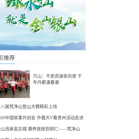
彩推荐
万山：不卖资源卖风景 千
年丹都涌春潮
第八届梵净山登山大赛精彩上线
2026中国故事共创会·外籍大V看贵州活动走进
登山泡泉逛古城 康养旅居到铜仁——梵净山