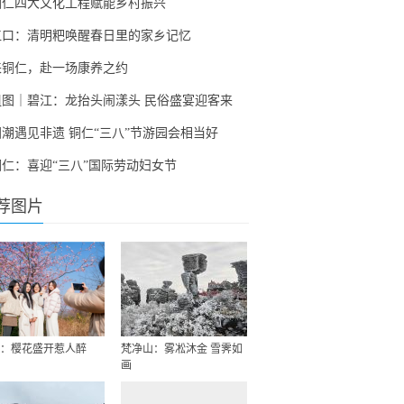
铜仁四大文化工程赋能乡村振兴
江口：清明粑唤醒春日里的家乡记忆
来铜仁，赴一场康养之约
组图｜碧江：龙抬头闹漾头 民俗盛宴迎客来
国潮遇见非遗 铜仁“三八”节游园会相当好
铜仁：喜迎“三八”国际劳动妇女节
荐图片
：樱花盛开惹人醉
梵净山：雾凇沐金 雪霁如
画