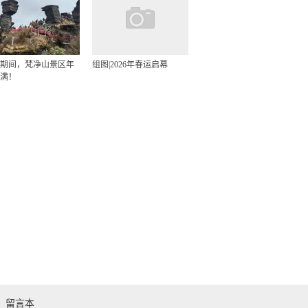
期间，梵净山景区年
组图|2026年春运启幕
满！
留言本