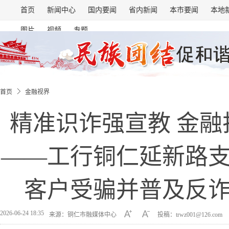
首页
新闻中心
国内要闻
省内新闻
本市要闻
本地
图片
视频
专题
首页
金融视界
精准识诈强宣教 金融
——工行铜仁延新路
客户受骗并普及反
2026-06-24 18:35
来源：铜仁市融媒体中心
投稿：trwz001@126.com