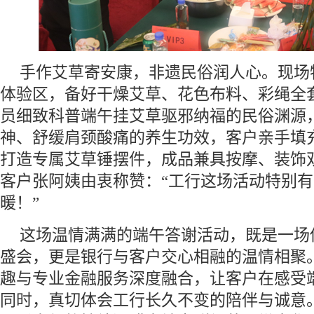
手作艾草寄安康，非遗民俗润人心。现场
体验区，备好干燥艾草、花色布料、彩绳全
员细致科普端午挂艾草驱邪纳福的民俗渊源
神、舒缓肩颈酸痛的养生功效，客户亲手填
打造专属艾草锤摆件，成品兼具按摩、装饰
客户张阿姨由衷称赞：“工行这场活动特别
暖！”
这场温情满满的端午答谢活动，既是一场
盛会，更是银行与客户交心相融的温情相聚
趣与专业金融服务深度融合，让客户在感受
同时，真切体会工行长久不变的陪伴与诚意