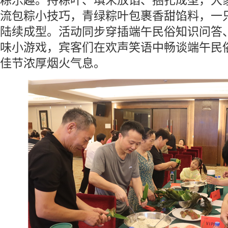
粽乐趣。捋粽叶、填米放馅、捆扎成型，大
流包粽小技巧，青绿粽叶包裹香甜馅料，一
陆续成型。活动同步穿插端午民俗知识问答
味小游戏，宾客们在欢声笑语中畅谈端午民
佳节浓厚烟火气息。