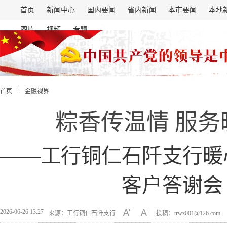
首页
新闻中心
国内要闻
省内新闻
本市要闻
本地
图片
视频
专题
首页
金融视界
粽香传温情 服务
——工行铜仁石阡支行暖
客户答谢会
2026-06-26 13:27
来源：工行铜仁石阡支行
投稿：trwz001@126.com