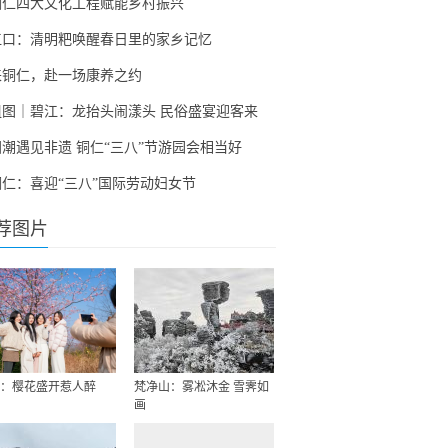
铜仁四大文化工程赋能乡村振兴
江口：清明粑唤醒春日里的家乡记忆
来铜仁，赴一场康养之约
组图｜碧江：龙抬头闹漾头 民俗盛宴迎客来
国潮遇见非遗 铜仁“三八”节游园会相当好
铜仁：喜迎“三八”国际劳动妇女节
荐图片
：樱花盛开惹人醉
梵净山：雾凇沐金 雪霁如
画