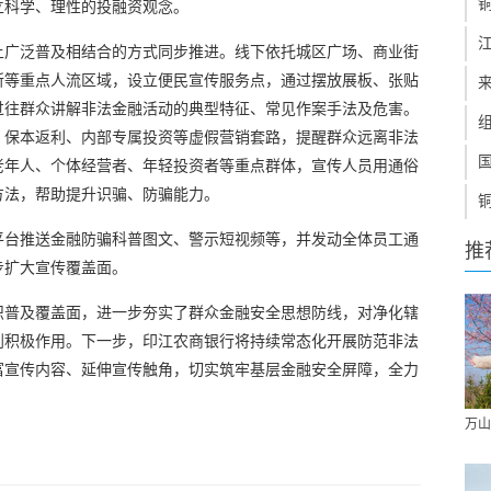
立科学、理性的投融资观念。
上广泛普及相结合的方式同步推进。线下依托城区广场、商业街
所等重点人流区域，设立便民宣传服务点，通过摆放展板、张贴
过往群众讲解非法金融活动的典型特征、常见作案手法及危害。
、保本返利、内部专属投资等虚假营销套路，提醒群众远离非法
老年人、个体经营者、年轻投资者等重点群体，宣传人员用通俗
方法，帮助提升识骗、防骗能力。
平台推送金融防骗科普图文、警示短视频等，并发动全体员工通
推
步扩大宣传覆盖面。
识普及覆盖面，进一步夯实了群众金融安全思想防线，对净化辖
到积极作用。下一步，印江农商银行将持续常态化开展防范非法
富宣传内容、延伸宣传触角，切实筑牢基层金融安全屏障，全力
万山