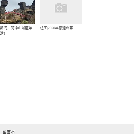
期间，梵净山景区年
组图|2026年春运启幕
满！
留言本