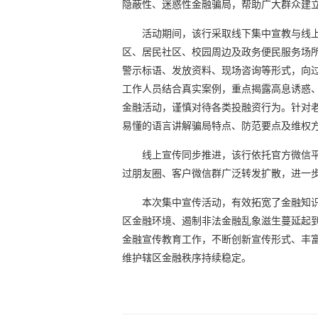
隐蔽性、迷惑性金融骗局，帮助广大群众建
活动期间，该行采取线下集中宣教与线
区、居民社区、校园周边及政务便民服务场
警示标语、发放资料、现场咨询等形式，向
工作人员结合真实案例，重点揭露高息诱惑
金融活动，谨慎对待各类投融资行为。针对
易懂的语言讲解骗局特点、防范要点及维权
线上宣传同步推进，该行依托官方微信
过朋友圈、客户微信群广泛转发扩散，进一
本次集中宣传活动，有效拓宽了金融知
区金融环境、遏制非法金融乱象滋生蔓延起
金融宣传教育工作，不断创新宣传形式、丰
维护辖区金融秩序持续稳定。