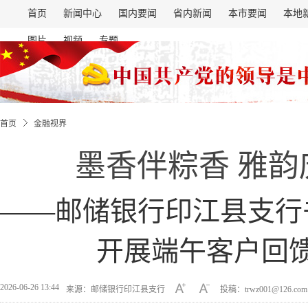
首页
新闻中心
国内要闻
省内新闻
本市要闻
本地
图片
视频
专题
首页
金融视界
墨香伴粽香 雅韵
——邮储银行印江县支行
开展端午客户回
2026-06-26 13:44
来源：邮储银行印江县支行
投稿：trwz001@126.co