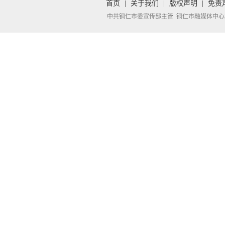
首页
|
关于我们
|
版权声明
|
免责
中共铜仁市委宣传部主管 铜仁市融媒体中心承办 Copyright 