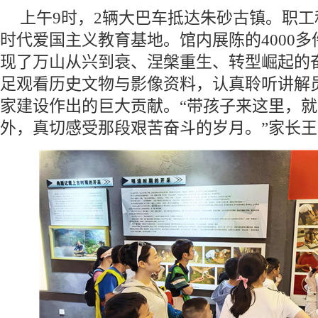
上午9时，2辆大巴车抵达朱砂古镇。职
时代爱国主义教育基地。馆内展陈的4000
现了万山从兴到衰、涅槃重生、转型崛起的
足观看历史文物与影像资料，认真聆听讲解
家建设作出的巨大贡献。“带孩子来这里，
外，真切感受那段艰苦奋斗的岁月。”家长