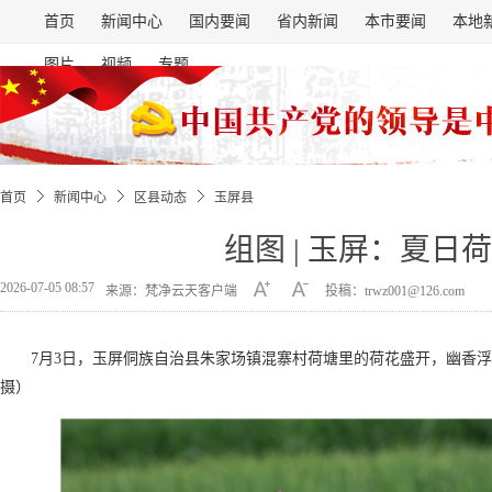
首页
新闻中心
国内要闻
省内新闻
本市要闻
本地
图片
视频
专题
首页
新闻中心
区县动态
玉屏县
组图 | 玉屏：夏日
2026-07-05 08:57
来源：梵净云天客户端
投稿：trwz001@126.com
7月3日，玉屏侗族自治县朱家场镇混寨村荷塘里的荷花盛开，幽香
摄）