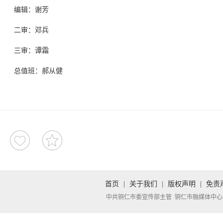
编辑：谢芳
二审：邓兵
三审：谭霜
总值班：郝从健
首页
|
关于我们
|
版权声明
|
免责
中共铜仁市委宣传部主管 铜仁市融媒体中心承办 Copyright 