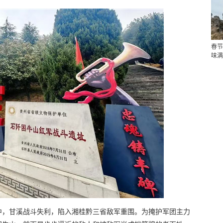
春节
味满
阡途中，甘溪战斗失利，陷入湘桂黔三省敌军重围。为掩护军团主力