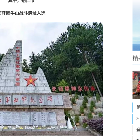
其中，铜仁市
石阡困牛山战斗遗址入选
精