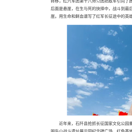
转移，红六军团第十八师52团把敌军引向了
后面是悬崖，在生与死的抉择中，战斗到最
崖。用生命和鲜血谱写了红军长征途中的英
近年来，石阡县抢抓长征国家文化公园
困牛山战斗遗址展示园纪念碑广场、红色基地