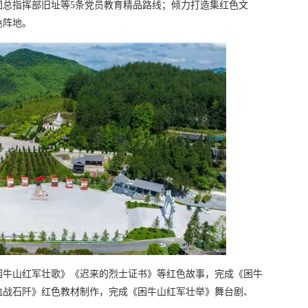
团总指挥部旧址等5条党员教育精品路线；倾力打造集红色文
色阵地。
困牛山红军壮歌》《迟来的烈士证书》等红色故事，完成《困牛
血战石阡》红色教材制作，完成《困牛山红军壮举》舞台剧、