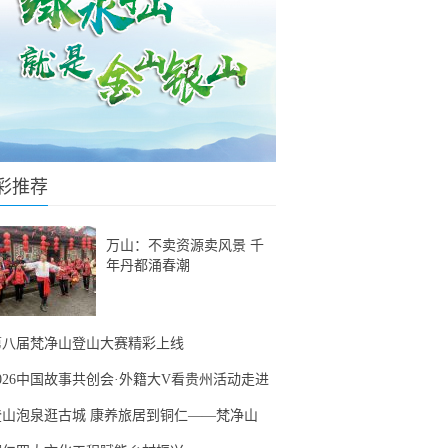
彩推荐
万山：不卖资源卖风景 千
年丹都涌春潮
第八届梵净山登山大赛精彩上线
2026中国故事共创会·外籍大V看贵州活动走进
登山泡泉逛古城 康养旅居到铜仁——梵净山