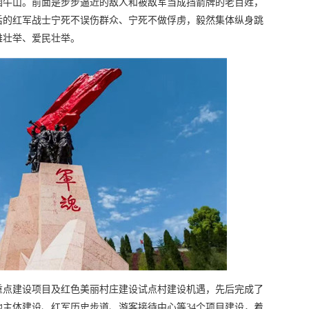
困牛山。前面是步步逼近的敌人和被敌军当成挡箭牌的老百姓，
后的红军战士宁死不误伤群众、宁死不做俘虏，毅然集体纵身跳
雄壮举、爱民壮举。
重点建设项目及红色美丽村庄建设试点村建设机遇，先后完成了
主体建设、红军历史步道、游客接待中心等34个项目建设，着