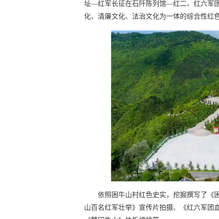
址—红军长征在石阡陈列馆—红二、红六军
化、清廉文化、法治文化为一体的综合性红
依照困牛山村红色史实，挖掘撰写了《
山百名红军壮举》宣传片拍摄、《红六军团