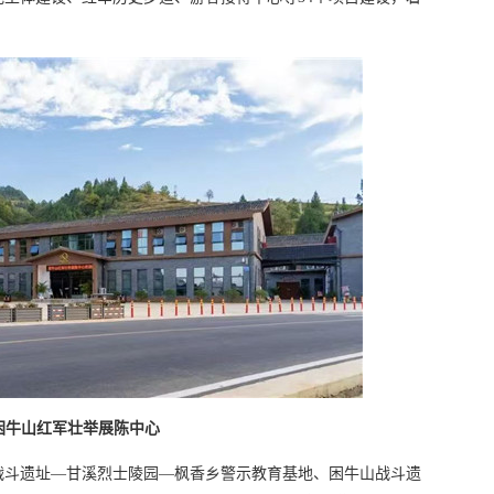
困牛山红军壮举展陈中心
战斗遗址—甘溪烈士陵园—枫香乡警示教育基地、困牛山战斗遗