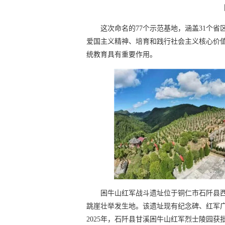
这次命名的77个示范基地，涵盖31个
爱国主义精神、培育和践行社会主义核心价
统教育具有重要作用。
困牛山红军战斗遗址位于铜仁市石阡县西
跳崖壮举发生地。该遗址现有纪念碑、红军
2025年，石阡县甘溪困牛山红军烈士陵园