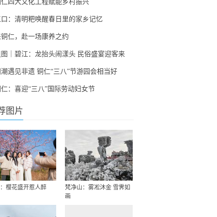
铜仁四大文化工程赋能乡村振兴
江口：清明粑唤醒春日里的家乡记忆
来铜仁，赴一场康养之约
组图｜碧江：龙抬头闹漾头 民俗盛宴迎客来
国潮遇见非遗 铜仁“三八”节游园会相当好
铜仁：喜迎“三八”国际劳动妇女节
荐图片
：樱花盛开惹人醉
梵净山：雾凇沐金 雪霁如
画