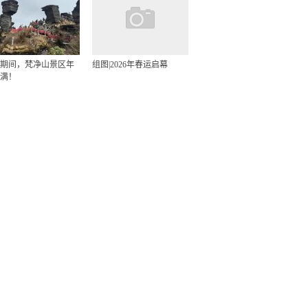
期间，梵净山景区年
组图|2026年春运启幕
满！