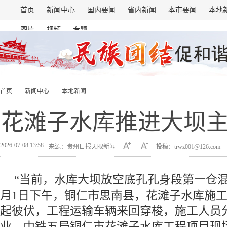
首页
新闻中心
国内要闻
省内新闻
本市要闻
本地
图片
视频
专题
首页
新闻中心
本地新闻
花滩子水库推进大坝
2026-07-08 13:58
来源：贵州日报天眼新闻
投稿：trwz001@126.com
“当前，水库大坝放空底孔孔身段第一仓混
月1日下午，铜仁市思南县，花滩子水库施
起彼伏，工程运输车辆来回穿梭，施工人员
业，中铁五局铜仁市花滩子水库工程项目现