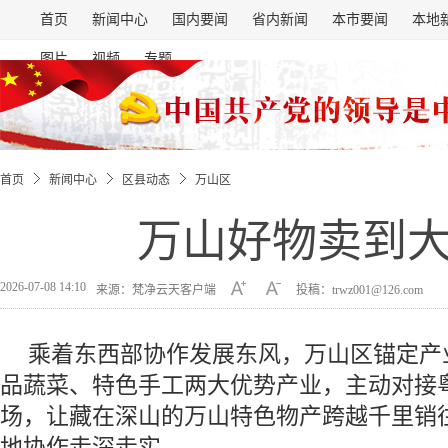
首页
新闻中心
国内要闻
省内新闻
本市要闻
本地
图片
视频
专题
首页
新闻中心
区县动态
万山区
万山好物卖到
2026-07-08 14:10
来源：梵净云天客户端
投稿：trwz001@126.com
乘着东西部协作发展东风，万山区锚定产
品蔬菜、特色手工两大优势产业，主动对接
场，让藏在深山的万山特色物产跨越千里销
地协作走深走实。