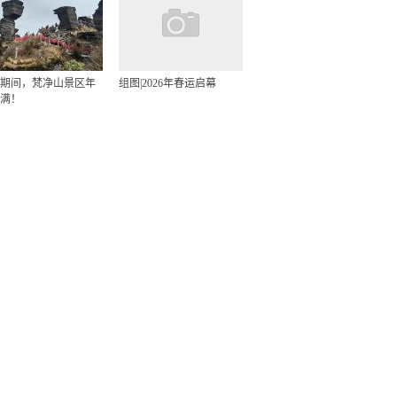
期间，梵净山景区年
组图|2026年春运启幕
满！