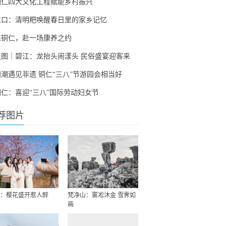
铜仁四大文化工程赋能乡村振兴
江口：清明粑唤醒春日里的家乡记忆
来铜仁，赴一场康养之约
组图｜碧江：龙抬头闹漾头 民俗盛宴迎客来
国潮遇见非遗 铜仁“三八”节游园会相当好
铜仁：喜迎“三八”国际劳动妇女节
荐图片
：樱花盛开惹人醉
梵净山：雾凇沐金 雪霁如
画