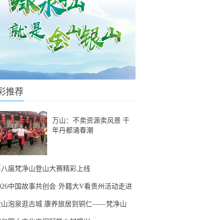
彩推荐
万山：不卖资源卖风景 千
年丹都涌春潮
第八届梵净山登山大赛精彩上线
2026中国故事共创会·外籍大V看贵州活动走进
登山泡泉逛古城 康养旅居到铜仁——梵净山