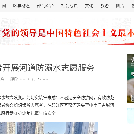
新闻
区县动态
部门综合
社会写真
文化
旅游
图片
者开展河道防溺水志愿服务
投稿：trwz001@126.com
水事故高发期。为切实筑牢未成年人暑期安全防护网，有效防范
愿者协会组织银龄志愿者，在碧江区瓦窑河码头至中南门古城河
志愿行动守护少年儿童生命安全。