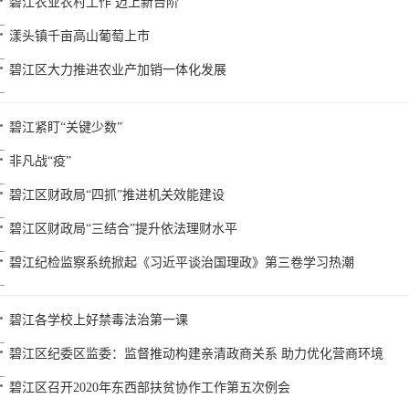
碧江农业农村工作 迈上新台阶
漾头镇千亩高山葡萄上市
碧江区大力推进农业产加销一体化发展
碧江紧盯“关键少数”
非凡战“疫”
碧江区财政局“四抓”推进机关效能建设
碧江区财政局“三结合”提升依法理财水平
碧江纪检监察系统掀起《习近平谈治国理政》第三卷学习热潮
碧江各学校上好禁毒法治第一课
碧江区纪委区监委：监督推动构建亲清政商关系 助力优化营商环境
碧江区召开2020年东西部扶贫协作工作第五次例会