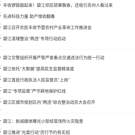
丰收锣鼓敲起来！碧江坝区硕果飘香，还吸引苏州人看过来
先进科技力量 助产增收翻番
碧江召开农民丰收节暨农村产业革命工作推进会
碧江清理整治“两违”专项行动启动
碧江交警组织开展严管严查重点交通违法行为统一行动
碧江依托“大数据”提高民生监督精准度
碧江首批行政执法人民监督员“上岗”
碧江“专项监督”严守耕地保护红线
碧江区城市规划区内“两违”综合整治动员大会召开
碧江：新闻媒体曝光小型经营场所火灾隐患
碧江推进“光盘行动”厉行节约有实招