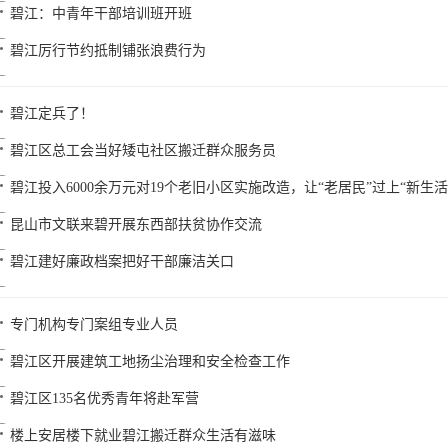
碧江：中青年干部培训班开班
碧江厉行节约抵制铺张浪费行为
碧江定兵了！
碧江区总工会当好矮屯社区搬迁群众服务员
碧江投入6000余万元对19个老旧小区实施改造，让“老居民”过上“新生活
昆山市文联来碧开展东西部扶贫协作交流
碧江建好廉政档案把好干部廉洁关口
专门机构专门案组专业人员
碧江区开展建筑工地扬尘治理和安全检查工作
碧江区135名优秀青年将赴军营
楼上安居楼下就业碧江搬迁群众生活有滋味