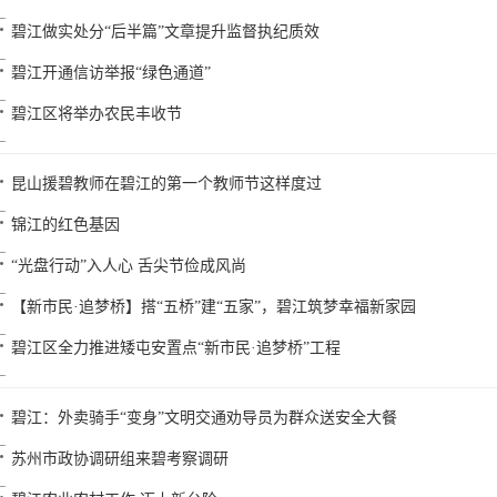
碧江做实处分“后半篇”文章提升监督执纪质效
碧江开通信访举报“绿色通道”
碧江区将举办农民丰收节
昆山援碧教师在碧江的第一个教师节这样度过
锦江的红色基因
“光盘行动”入人心 舌尖节俭成风尚
【新市民·追梦桥】搭“五桥”建“五家”，碧江筑梦幸福新家园
碧江区全力推进矮屯安置点“新市民·追梦桥”工程
碧江：外卖骑手“变身”文明交通劝导员为群众送安全大餐
苏州市政协调研组来碧考察调研