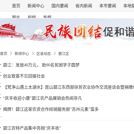
首页
新闻中心
国内要闻
省内新闻
本市要闻
本地
图片
视频
专题
首页
新闻中心
区县动态
碧江区
碧江：发放40万元， 助90名贫困学子圆梦
创业致富不忘回报社会
【梵净山遇上太湖水】昆山碧江东西部扶贫农业协作交流座谈会暨捐赠
“庆丰收迎小康”碧江农产品展销会热闹非凡
揭牌！碧江这家农资合作经销服务部“苏州元素”蛮多
碧江农特产品集中亮相“庆丰收”