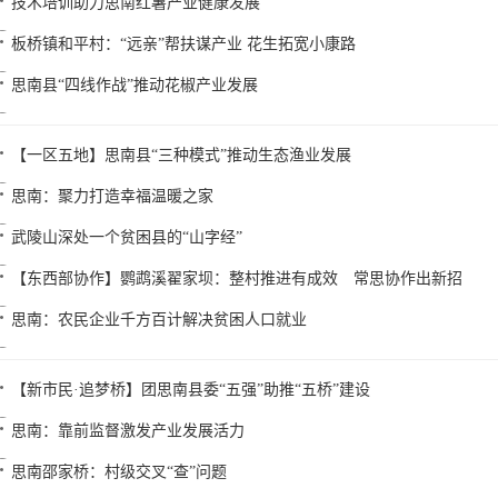
技术培训助力思南红薯产业健康发展
板桥镇和平村：“远亲”帮扶谋产业 花生拓宽小康路
思南县“四线作战”推动花椒产业发展
【一区五地】思南县“三种模式”推动生态渔业发展
思南：聚力打造幸福温暖之家
武陵山深处一个贫困县的“山字经”
【东西部协作】鹦鹉溪翟家坝：整村推进有成效 常思协作出新招
思南：农民企业千方百计解决贫困人口就业
【新市民·追梦桥】团思南县委“五强”助推“五桥”建设
思南：靠前监督激发产业发展活力
思南邵家桥：村级交叉“查”问题