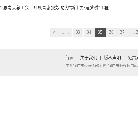
思南县总工会：开展普惠服务 助力“新市民·追梦桥”工程
<
1 ...
33
34
35
36
37
... 
首页
|
关于我们
|
版权声明
|
免责
中共铜仁市委宣传部主管 铜仁市融媒体中心承办 Copyright 