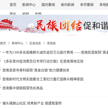
首页
新闻中心
国内要闻
省内新闻
本市要闻
本地
图片
视频
专题
首页
新闻中心
区县动态
思南县
一年为1300多名困难群众减负逾百万元医疗费用 ——思南民营医院“真
《多彩贵州促消费百日专项行动方案》在思南落地见效
思南袁家寺骨科医院“真金白银”助力健康扶贫
思南新时代文明实践聚合工青妇力量打造群众精神家园
思南集中销毁假冒伪劣商品
塘头镇旗山社区:培育新产业 搭建致富桥