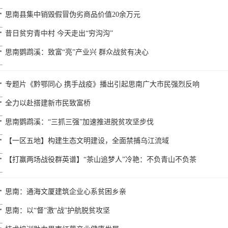
思南县集中销毁假冒伪劣商品价值20余万元
昔日贫穷青中村 今天走出“穷沟沟”
思南鹦鹉溪：致富“亮”产业兴 群众战贫有决心
专题片《黔鄂同心 携手战疫》播出引起思南广大市民强烈反响
全力以赴搭建新市民致富桥
思南鹦鹉溪：“三抓三强”加速推进脱贫攻坚步伐
【一区五地】构建生态文明建设，全面禁捕乌江流域
【打赢两场战役群英谱】“茶山追梦人”冷艳：不负青山不负茶
思南：通海文厦建筑企业心系贫困乡亲
思南：以“督”激“战”护航脱贫攻坚