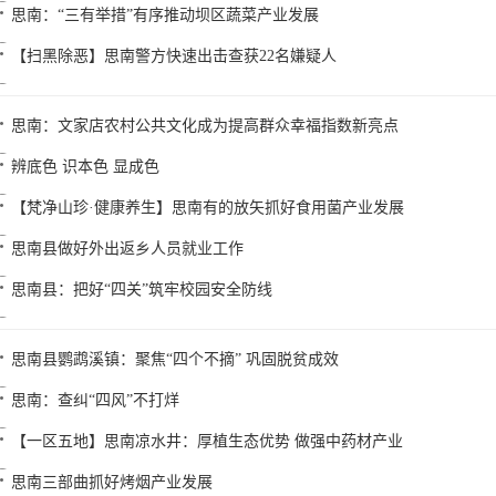
思南：“三有举措”有序推动坝区蔬菜产业发展
【扫黑除恶】思南警方快速出击查获22名嫌疑人
思南：文家店农村公共文化成为提高群众幸福指数新亮点
辨底色 识本色 显成色
【梵净山珍·健康养生】思南有的放矢抓好食用菌产业发展
思南县做好外出返乡人员就业工作
思南县：把好“四关”筑牢校园安全防线
思南县鹦鹉溪镇：聚焦“四个不摘” 巩固脱贫成效
思南：查纠“四风”不打烊
【一区五地】思南凉水井：厚植生态优势 做强中药材产业
思南三部曲抓好烤烟产业发展