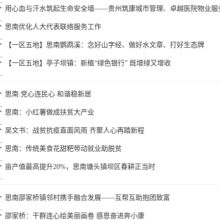
用心血与汗水筑起生命安全墙——贵州筑康城市管理、卓越医院物业服
思南优化人大代表联络服务工作
【一区五地】思南鹦鹉溪：念好山字经、做好水文章、打好生态牌
【一区五地】亭子坝镇：新植“绿色银行” 既增绿又增收
思南:党心连民心 和谐稳新居
思南：小红薯做成扶贫大产业
吴文书：战贫抗疫直面风雨 齐聚人心再踏新程
思南：传统美食花甜粑带动就业助脱贫
亩产值最高提升20%，思南塘头镇坝区春耕正当时
思南邵家桥镇邻村携手融合发展——互帮互助抱团致富
邵家桥：干群连心绘美丽画卷 感恩奋进奔小康