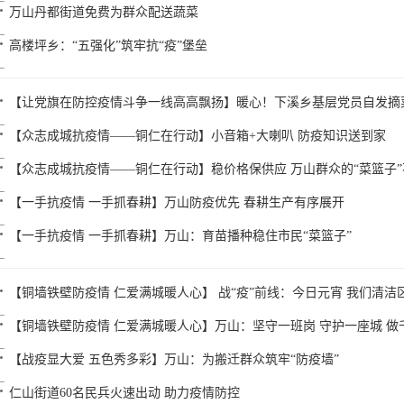
万山丹都街道免费为群众配送蔬菜
高楼坪乡：“五强化”筑牢抗“疫”堡垒
【让党旗在防控疫情斗争一线高高飘扬】暖心！下溪乡基层党员自发摘
【众志成城抗疫情——铜仁在行动】小音箱+大喇叭 防疫知识送到家
【众志成城抗疫情——铜仁在行动】稳价格保供应 万山群众的“菜篮子
【一手抗疫情 一手抓春耕】万山防疫优先 春耕生产有序展开
【一手抗疫情 一手抓春耕】万山：育苗播种稳住市民“菜篮子”
【铜墙铁壁防疫情 仁爱满城暖人心】 战“疫”前线：今日元宵 我们清洁
【铜墙铁壁防疫情 仁爱满城暖人心】万山：坚守一班岗 守护一座城 做
【战疫显大爱 五色秀多彩】万山：为搬迁群众筑牢“防疫墙”
仁山街道60名民兵火速出动 助力疫情防控