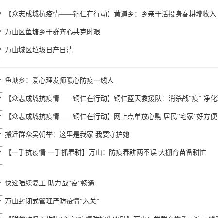
【众志成城抗疫情——铜仁在行动】黄道乡：乡亲干活投身春耕增收入
万山区鱼塘乡干群齐心共克时艰
万山城区垃圾日产日清
鱼塘乡：爱心理发师暖心防疫一线人
【众志成城抗疫情——铜仁在行动】铜仁蓝天救援队：消杀战“疫” 净化
【众志成城抗疫情——铜仁在行动】网上点单放心购 居民“宅家”好方便
搬迁群众吴朝举：这里是我家 我要守护她
【一手抗疫情 一手抓春耕】万山：防疫春耕两不误 大棚育苗备耕忙
快递陆续复工 助力战“疫”畅通
万山封闭式管理严防疫情“入关”