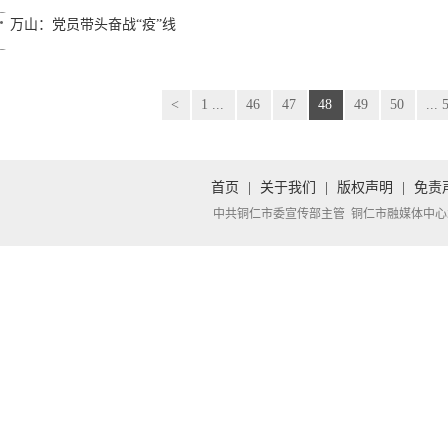
万山：党员带头奋战“疫”线
<
1 ...
46
47
48
49
50
... 
首页
|
关于我们
|
版权声明
|
免责
中共铜仁市委宣传部主管 铜仁市融媒体中心承办 Copyright 