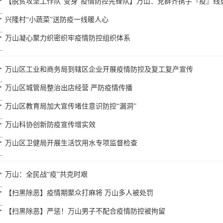
【脱贫攻坚工作队“变身”疫情防控先锋队】万山：党群齐携手『疫』线
兴隆村“小蔬菜”送防疫一线暖人心
万山凝心聚力织密织牢疫情防控组织体系
万山区工业和商务局到辖区企业开展疫情防控及复工复产宣传
万山区城管局整治出店经营 严防疫情传播
万山区教育局加大宣传堵住意识防控“漏洞”
万山科协创新防疫宣传增实效
万山区卫健局开展生活饮用水专项监督检查
万山：全民战“疫”共克时艰
【扫黑除恶】疫情期聚众打麻将 万山多人被处罚
【扫黑除恶】严惩！万山男子不配合疫情防控被拘留