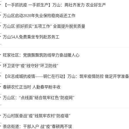
【一手抓抗疫 一手抓生产】万山：两社齐发力 农业好生产
万山区启动2020年失业保险稳岗返还工作
万山区:抓好抓实“五项工作” 全面提升脱贫质量
万山54人免费乘坐专列赴苏务工
旺家社区：党旗飘飘筑防线举力奋战暖人心
环卫坚守“疫”线守好“环卫防线”
【众志成城抗疫情——铜仁在行动】万山：筑牢疫情防控 做足开学准备
春耕农忙正当时 人勤春早盼丰收
万山区：“点线面”结合筑牢红色“防疫网”
万山村医奋战“疫”线筑牢农村“防疫墙”
茶店街道：干部入户 战“疫”春耕两不误