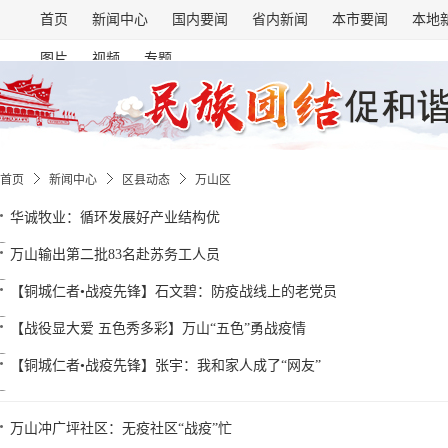
首页
新闻中心
国内要闻
省内新闻
本市要闻
本地
图片
视频
专题
首页
新闻中心
区县动态
万山区
华诚牧业：循环发展好产业结构优
万山输出第二批83名赴苏务工人员
【铜城仁者•战疫先锋】石文碧：防疫战线上的老党员
【战役显大爱 五色秀多彩】万山“五色”勇战疫情
【铜城仁者•战疫先锋】张宇：我和家人成了“网友”
万山冲广坪社区：无疫社区“战疫”忙