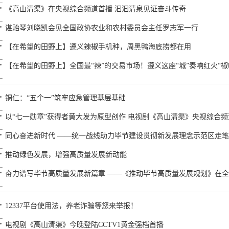
《高山清渠》在央视综合频道首播 汩汩清泉见证奋斗传奇
谌贻琴刘晓凯会见全国政协农业和农村委员会主任罗志军一行
【在希望的田野上】遵义辣椒手机种，周黑鸭海底捞都在用
【在希望的田野上】全国最“辣”的交易市场！遵义这座“城”奏响红火“
铜仁：“五个一”筑牢应急管理基层基础
以“七一勋章”获得者黄大发为原型创作 电视剧《高山清渠》央视综合
同心奋进新时代 ——统一战线助力毕节建设贯彻新发展理念示范区走笔
推动绿色发展，增强高质量发展新动能
奋力谱写毕节高质量发展新篇章 ——《推动毕节高质量发展规划》在
12337平台使用法，养老诈骗等您来举报！
电视剧《高山清渠》今晚登陆CCTV1黄金强档首播