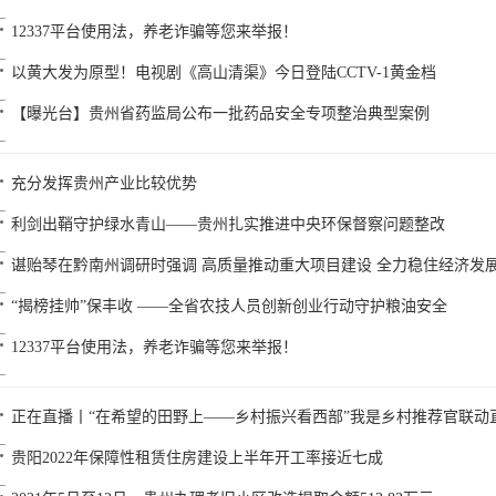
12337平台使用法，养老诈骗等您来举报！
以黄大发为原型！电视剧《高山清渠》今日登陆CCTV-1黄金档
【曝光台】贵州省药监局公布一批药品安全专项整治典型案例
充分发挥贵州产业比较优势
利剑出鞘守护绿水青山——贵州扎实推进中央环保督察问题整改
谌贻琴在黔南州调研时强调 高质量推动重大项目建设 全力稳住经济发
“揭榜挂帅”保丰收 ——全省农技人员创新创业行动守护粮油安全
12337平台使用法，养老诈骗等您来举报！
正在直播丨“在希望的田野上——乡村振兴看西部”我是乡村推荐官联动
贵阳2022年保障性租赁住房建设上半年开工率接近七成