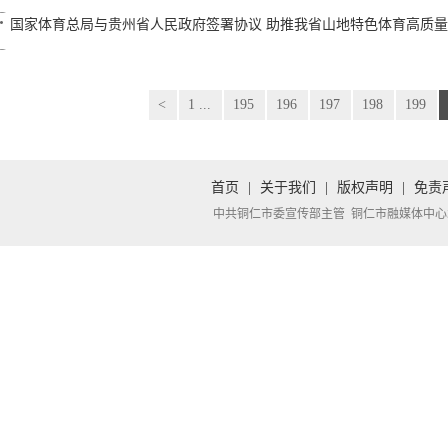
国家体育总局与贵州省人民政府签署协议 助推我省山地特色体育高质
<
1 ...
195
196
197
198
199
首页
|
关于我们
|
版权声明
|
免责
中共铜仁市委宣传部主管 铜仁市融媒体中心承办 Copyright 