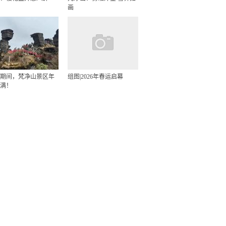
画
期间，梵净山景区年
组图|2026年春运启幕
满！