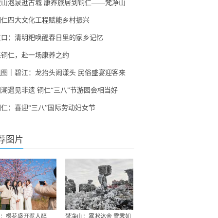
登山泡泉逛古城 康养旅居到铜仁——梵净山
铜仁四大文化工程赋能乡村振兴
江口：清明粑唤醒春日里的家乡记忆
来铜仁，赴一场康养之约
组图｜碧江：龙抬头闹漾头 民俗盛宴迎客来
国潮遇见非遗 铜仁“三八”节游园会相当好
铜仁：喜迎“三八”国际劳动妇女节
荐图片
：樱花盛开惹人醉
梵净山：雾凇沐金 雪霁如