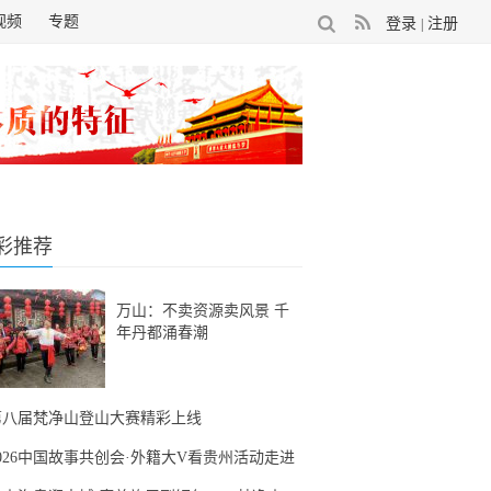
视频
专题
登录
注册
|
彩推荐
万山：不卖资源卖风景 千
年丹都涌春潮
第八届梵净山登山大赛精彩上线
2026中国故事共创会·外籍大V看贵州活动走进