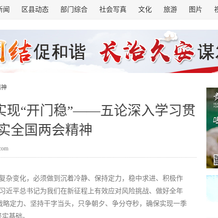
新闻
区县动态
部门综合
社会写真
文化
旅游
图片
精神
实现“开门稳”——五论深入学习贯
实全国两会精神
.com
刻复杂变化，必须做到沉着冷静、保持定力，稳中求进、积极作
，习近平总书记为我们在新征程上有效应对风险挑战、做好全年
战略定力、坚持干字当头，只争朝夕、争分夺秒，确保实现一季
坚实基础。