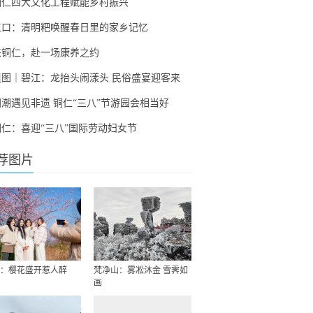
铜仁四大文化工程赋能乡村振兴
江口：清明粑唤醒春日里的家乡记忆
来铜仁，赴一场康养之约
组图｜碧江：龙抬头闹漾头 民俗盛宴迎客来
国潮遇见非遗 铜仁“三八”节游园会相当好
铜仁：喜迎“三八”国际劳动妇女节
荐图片
：樱花盛开惹人醉
梵净山：雾凇沐金 雪霁如
画