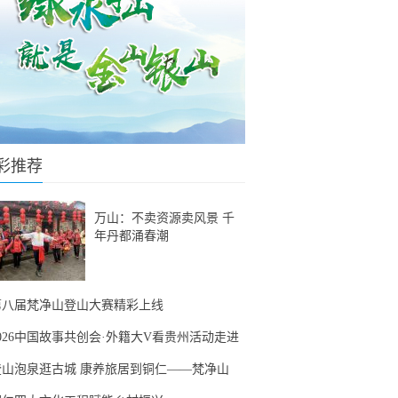
彩推荐
万山：不卖资源卖风景 千
年丹都涌春潮
第八届梵净山登山大赛精彩上线
2026中国故事共创会·外籍大V看贵州活动走进
登山泡泉逛古城 康养旅居到铜仁——梵净山