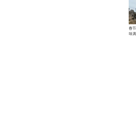
春节
味满