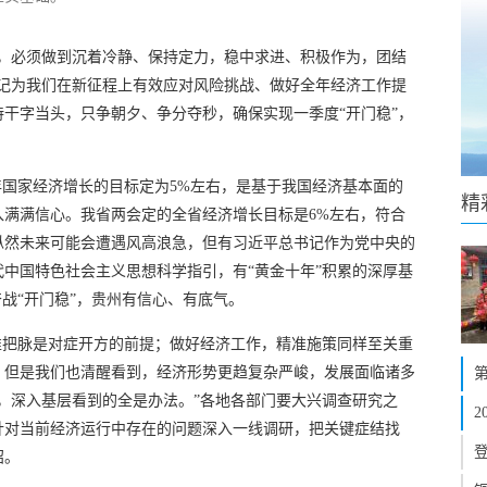
化，必须做到沉着冷静、保持定力，稳中求进、积极作为，团结
书记为我们在新征程上有效应对风险挑战、做好全年经济工作提
干字当头，只争朝夕、争分夺秒，确保实现一季度“开门稳”，
年国家经济增长的目标定为5%左右，是基于我国经济基本面的
精
入满满信心。我省两会定的全省经济增长目标是6%左右，符合
纵然未来可能会遭遇风高浪急，但有习近平总书记作为党中央的
中国特色社会主义思想科学指引，有“黄金十年”积累的深厚基
奋战“开门稳”，贵州有信心、有底气。
准把脉是对症开方的前提；做好经济工作，精准施策同样至关重
，但是我们也清醒看到，经济形势更趋复杂严峻，发展面临诸多
，深入基层看到的全是办法。”各地各部门要大兴调查研究之
针对当前经济运行中存在的问题深入一线调研，把关键症结找
招。