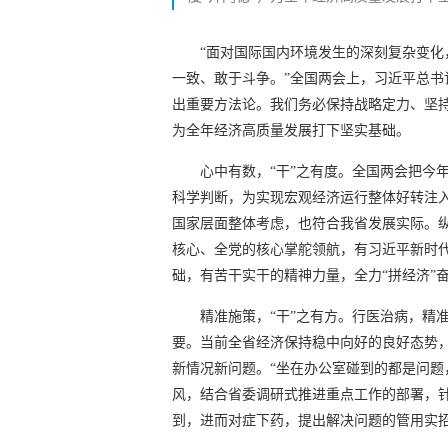
“面对国际国内环境发生的深刻复杂变
一致、敢于斗争。”全国两会上，习近平总
出重要方法论。我们务必保持战略定力、坚持
为全年经济高质量发展打下坚实基础。
心中有数，“干”之有度。全国两会把今
科学判断，为实现宏观经济运行整体好转注
国家层面整体考虑，也符合我省发展实际。
核心、全党的核心掌舵领航，有习近平新时代
础，有苦干实干的精神力量，全力“拼经济”
精准施策，“干”之有方。行医治病，精
要。当前全省经济保持稳中向好的良好态势
新情况新问题。“坐在办公室碰到的都是问题
风，结合省委调研式推进重点工作的部署，
到，进而对症下药，提出解决问题的管用实