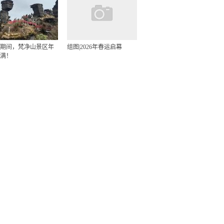
期间，梵净山景区年
组图|2026年春运启幕
满！