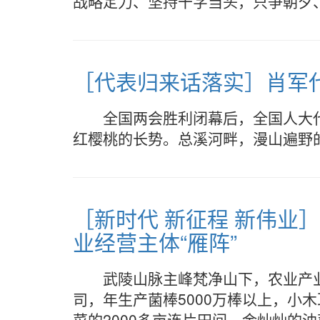
战略定力、坚持干字当头，只争朝夕
［代表归来话落实］肖军
全国两会胜利闭幕后，全国人大
红樱桃的长势。总溪河畔，漫山遍野
［新时代 新征程 新伟业
业经营主体“雁阵”
武陵山脉主峰梵净山下，农业产
司，年生产菌棒5000万棒以上，小
菜的2000多亩连片田间，金灿灿的