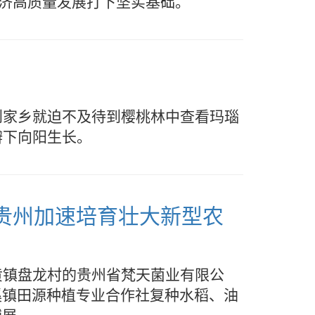
经济高质量发展打下坚实基础。
到家乡就迫不及待到樱桃林中查看玛瑙
瓣下向阳生长。
—贵州加速培育壮大新型农
黄镇盘龙村的贵州省梵天菌业有限公
狮溪镇田源种植专业合作社复种水稻、油
铺展。