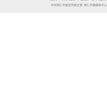
中共铜仁市委宣传部主管 铜仁市融媒体中心承办 Copyright 