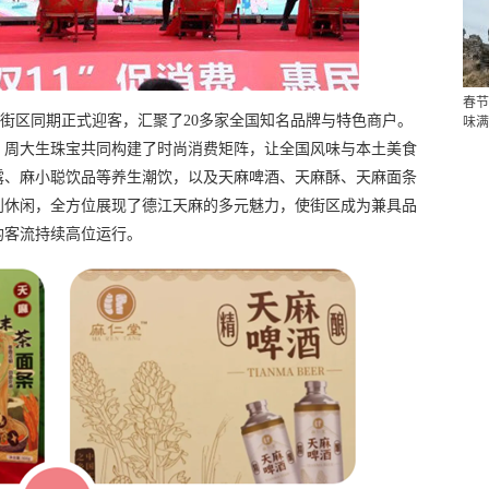
春节
特色街区同期正式迎客，汇聚了20多家全国知名品牌与特色商户。
味满
、周大生珠宝共同构建了时尚消费矩阵，让全国风味与本土美食
露、麻小聪饮品等养生潮饮，以及天麻啤酒、天麻酥、天麻面条
到休闲，全方位展现了德江天麻的多元魅力，使街区成为兼具品
均客流持续高位运行。