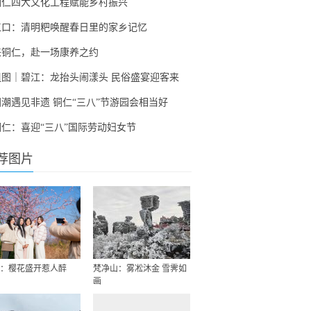
铜仁四大文化工程赋能乡村振兴
江口：清明粑唤醒春日里的家乡记忆
来铜仁，赴一场康养之约
组图｜碧江：龙抬头闹漾头 民俗盛宴迎客来
国潮遇见非遗 铜仁“三八”节游园会相当好
铜仁：喜迎“三八”国际劳动妇女节
荐图片
：樱花盛开惹人醉
梵净山：雾凇沐金 雪霁如
画