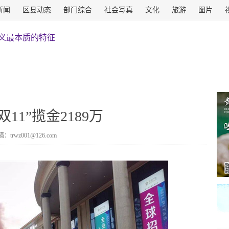
新闻
区县动态
部门综合
社会写真
文化
旅游
图片
双11”揽金2189万
：trwz001@126.com