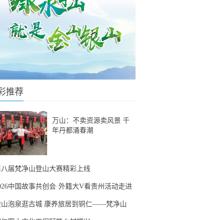
彩推荐
万山：不卖资源卖风景 千
年丹都涌春潮
第八届梵净山登山大赛精彩上线
2026中国故事共创会·外籍大V看贵州活动走进
登山泡泉逛古城 康养旅居到铜仁——梵净山