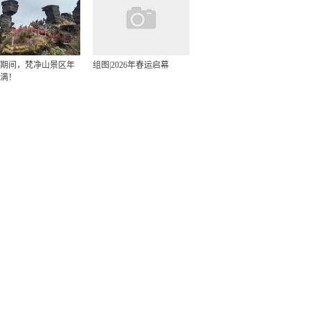
期间，梵净山景区年
组图|2026年春运启幕
满！