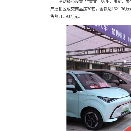
活动精心设置了“置业、购车、焕新、美
产展销区成交商品房30套，金额达1621.
售额512.93万元。