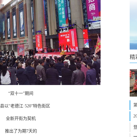
精
“双十一”期间
县以“老德江·520”特色街区
全新开街为契机
推出了为期7天的